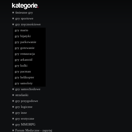
∗
śmieszne gry
∗
gry sportowe
∗
gry zręcznościowe
gry mario
gry bijatyki
gry parkowanie
gry gotowanie
gry restauracja
gry arkanoid
gry kulki
gry pacman
gry helikopter
gry samoloty
∗
gry samochodowe
∗
strzelanki
∗
gry przygodowe
∗
gry logiczne
∗
gry inne
∗
gry erotyczne
∗
gry MMORPG
∗
Forum Medyczne - zapytaj