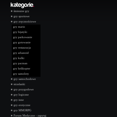
∗
śmieszne gry
∗
gry sportowe
∗
gry zręcznościowe
gry mario
gry bijatyki
gry parkowanie
gry gotowanie
gry restauracja
gry arkanoid
gry kulki
gry pacman
gry helikopter
gry samoloty
∗
gry samochodowe
∗
strzelanki
∗
gry przygodowe
∗
gry logiczne
∗
gry inne
∗
gry erotyczne
∗
gry MMORPG
∗
Forum Medyczne - zapytaj