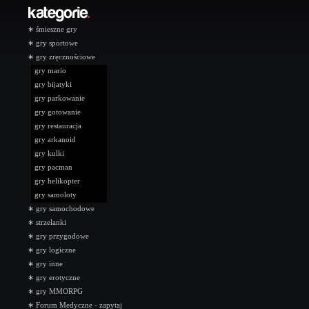
∗
śmieszne gry
∗
gry sportowe
∗
gry zręcznościowe
gry mario
gry bijatyki
gry parkowanie
gry gotowanie
gry restauracja
gry arkanoid
gry kulki
gry pacman
gry helikopter
gry samoloty
∗
gry samochodowe
∗
strzelanki
∗
gry przygodowe
∗
gry logiczne
∗
gry inne
∗
gry erotyczne
∗
gry MMORPG
∗
Forum Medyczne - zapytaj